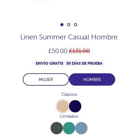
Linen Summer Casual Hombre
Precio
£50.00
£131.00
habitual
ENVÍO GRATIS
30 DÍAS DE PRUEBA
MUJER
HOMBRE
Clásicos
Beige
Navy
Limitados
Khaki
Salvia
Denim