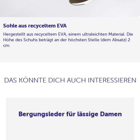
Sohle aus recyceltem EVA
Hergestellt aus recyceltem EVA, einem ultraleichten Material. Die
Höhe des Schuhs beträgt an der höchsten Stelle (dem Absatz) 2
cm.
DAS KÖNNTE DICH AUCH INTERESSIEREN
Bergungsleder für lässige Damen
Bergungsleder
Bergungsleder
Bergungsleder
Bergungsleder
Bergungsleder
Bergungsleder
Bergungsleder
Bergungsleder
für
für
für
für
für
für
für
für
lässige
lässige
lässige
lässige
lässige
lässige
lässige
lässige
Damen
Damen
Damen
Damen
Damen
Damen
Damen
Damen