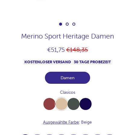
Merino Sport Heritage Damen
Normaler
€51,75
€148,35
Preis
KOSTENLOSER VERSAND
30 TAGE PROBEZEIT
Damen
Clásicos
Burdeos
Beige
Khaki
Navy
Ausgewählte Farbe
: Beige