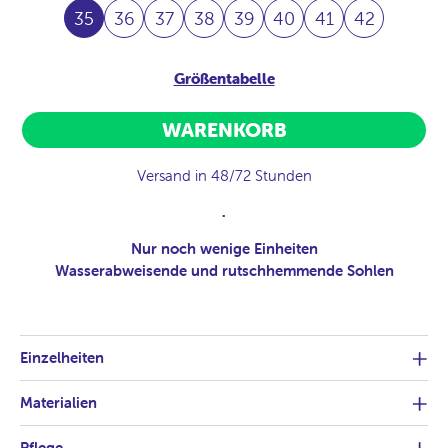
35
36
37
38
39
40
41
42
Größentabelle
WARENKORB
Versand in 48/72 Stunden
.
Nur noch wenige Einheiten
Wasserabweisende und rutschhemmende Sohlen
Einzelheiten
Materialien
Pflege