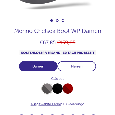
Merino Chelsea Boot WP Damen
Normaler
€67,85
€159,85
Preis
KOSTENLOSER VERSAND
30 TAGE PROBEZEIT
Damen
Herren
Clásicos
Full-
Full-
Full-
Marengo
Black
Burdeos
Ausgewählte Farbe
: Full-Marengo