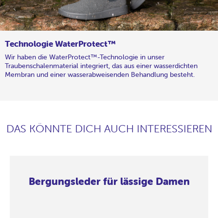
Technologie WaterProtect™
Wir haben die WaterProtect™-Technologie in unser
Traubenschalenmaterial integriert, das aus einer wasserdichten
Membran und einer wasserabweisenden Behandlung besteht.
DAS KÖNNTE DICH AUCH INTERESSIEREN
Bergungsleder für lässige Damen
Bergungsleder
Bergungsleder
Bergungsleder
Bergungsleder
Bergungsleder
Bergungsleder
Bergungsleder
Bergungsleder
für
für
für
für
für
für
für
für
lässige
lässige
lässige
lässige
lässige
lässige
lässige
lässige
Damen
Damen
Damen
Damen
Damen
Damen
Damen
Damen