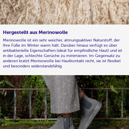
Hergestellt aus Merinowolle
Merinowolle ist ein sehr weicher, atmungsaktiver Naturstoff, der
Ihre Füße im Winter warm hält. Darüber hinaus verfügt es über
antibakterielle Eigenschaften (ideal für empfindliche Haut) und ist
in der Lage, schlechte Gerüche zu minimieren. Im Gegensatz zu
anderen kratzt Merinowolle bei Hautkontakt nicht, sie ist flexibel
und besonders widerstandsfähig.