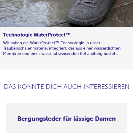
Technologie WaterProtect™
Wir haben die WaterProtect™-Technologie in unser
Traubenschalenmaterial integriert, das aus einer wasserdichten
Membran und einer wasserabweisenden Behandlung besteht.
DAS KÖNNTE DICH AUCH INTERESSIEREN
Bergungsleder für lässige Damen
Bergungsleder
Bergungsleder
Bergungsleder
Bergungsleder
Bergungsleder
Bergungsleder
Bergungsleder
Bergungsleder
für
für
für
für
für
für
für
für