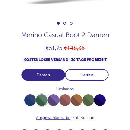
Merino Casual Boot 2 Damen
Normaler
€51,75
€148,35
Preis
KOSTENLOSER VERSAND
30 TAGE PROBEZEIT
Damen
Herren
Limitados
Full-
Full-
Full-
Full-
Full-
Full-
Full-
NavyJaspeado
Bosque
Plum
Praline
Vison
Musgo
Navy
Ausgewählte Farbe
: Full-Bosque