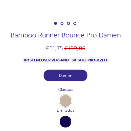
Bamboo Runner Bounce Pro Damen
Normaler
€51,75
€159,85
Preis
KOSTENLOSER VERSAND
30 TAGE PROBEZEIT
Damen
Clásicos
Gris-
Arena
Limitados
Navy