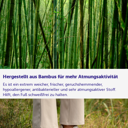
Hergestellt aus Bambus für mehr Atmungsaktivität
Es ist ein extrem weicher, frischer, geruchshemmender,
hypoallergener, antibakterieller und sehr atmungsaktiver Stoff.
Hilft, den Fuß schweißfrei zu halten.