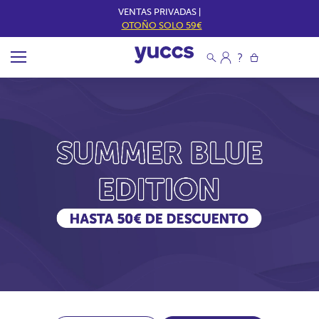
VENTAS PRIVADAS |
OTOÑO SOLO 59€