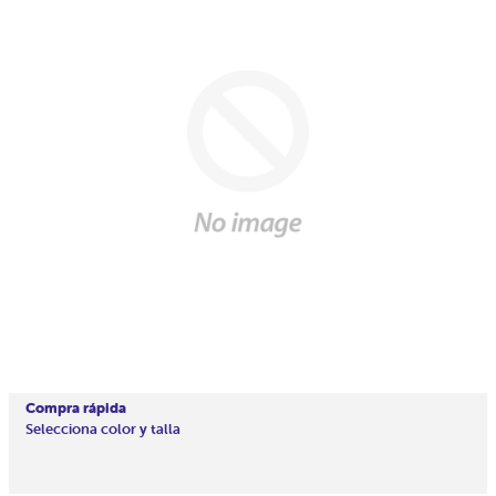
Compra rápida
Selecciona color y talla
Precio
En
habitual
oferta