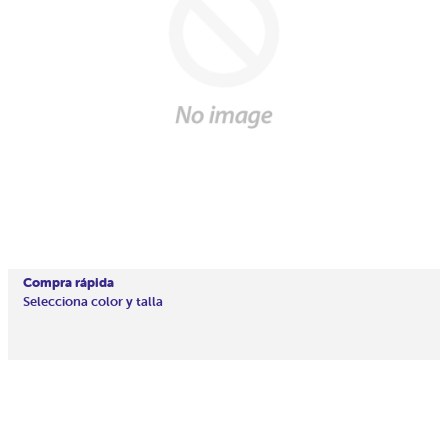
Compra rápida
Selecciona color y talla
Precio
En
habitual
oferta