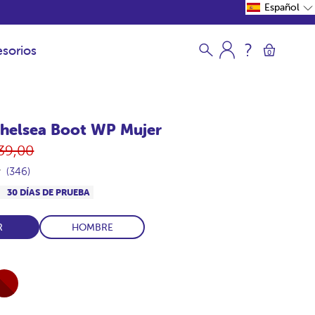
Español
sorios
0
helsea Boot WP Mujer
ecio
39,00
bitual
(346)
S
30 DÍAS DE PRUEBA
R
HOMBRE
l-
rdeos