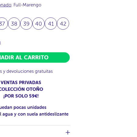
ionado
: Full-Marengo
37
38
39
40
41
42
s
ADIR AL CARRITO
s y devoluciones gratuitas
VENTAS PRIVADAS
COLECCIÓN OTOÑO
¡POR SOLO 59€!
uedan pocas unidades
l agua y con suela antideslizante