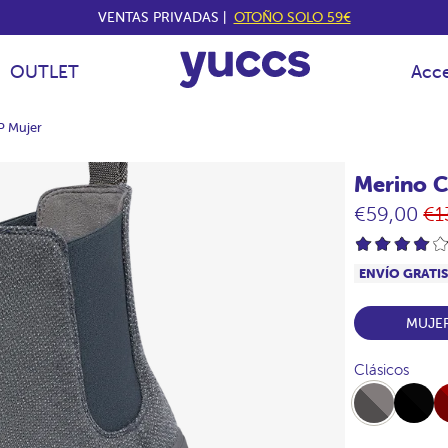
VENTAS PRIVADAS |
OTOÑO SOLO 59€
OUTLET
Acce
P Mujer
Merino C
Pr
€59,00
€1
ha
ENVÍO GRATI
MUJE
Clásicos
Full-
Full-
Ful
Marengo
Black
Bu