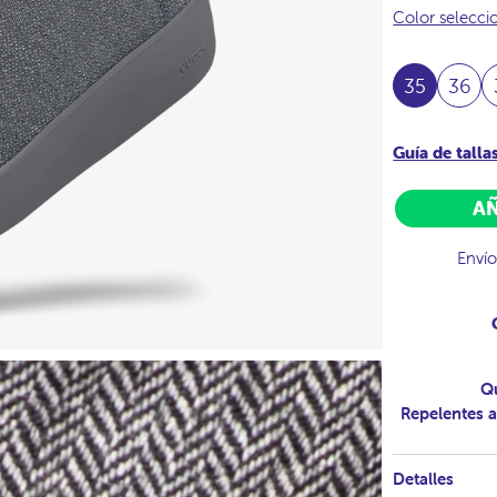
Color selecc
35
36
Guía de talla
AÑ
Envío
Q
Repelentes a
Detalles