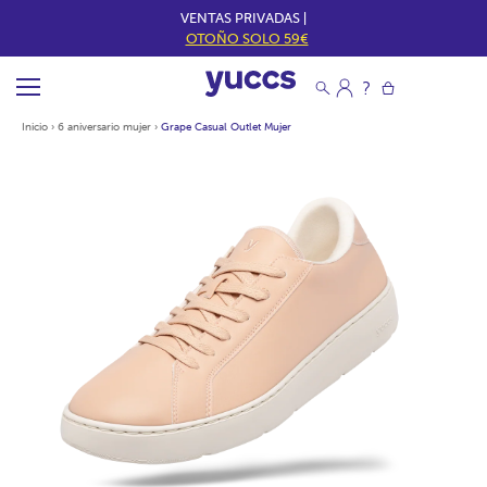
VENTAS PRIVADAS |
OTOÑO SOLO 59€
Inicio
›
6 aniversario mujer
›
Grape Casual Outlet Mujer