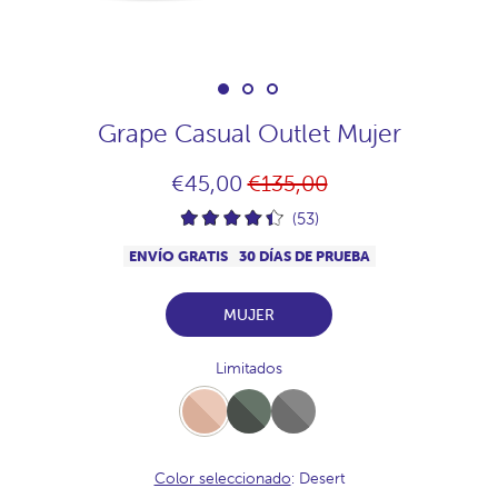
Grape Casual Outlet Mujer
Precio
€45,00
€135,00
habitual
(53)
ENVÍO GRATIS
30 DÍAS DE PRUEBA
MUJER
Limitados
Desert
Full-
Full-
Khaki
Acero
Color seleccionado
: Desert