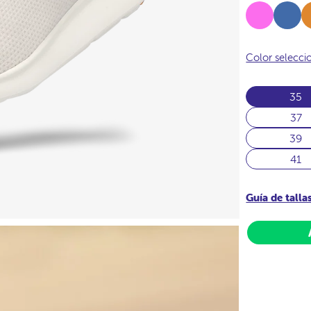
Fucsia
Azul-
Ca
Vallarta
Color selecc
35
37
39
41
Guía de talla