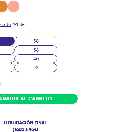
nela
Melocoton
ionado
: White
36
38
40
42
s
AÑADIR AL CARRITO
LIQUIDACIÓN FINAL
¡Todo a 45€!