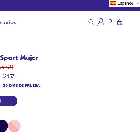
Español
sorios
0
Sport Mujer
ecio
65.00
itual
(2437)
S
30 DÍAS DE PRUEBA
R
vy
Pink