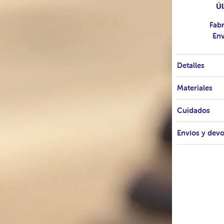
Úl
Fab
Env
Detalles
Materiales
Cuidados
Envíos y dev