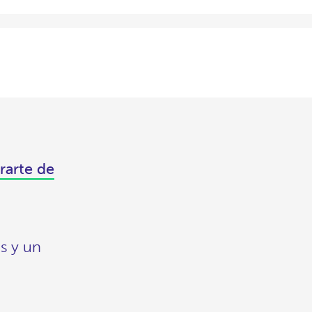
rarte de
s y un