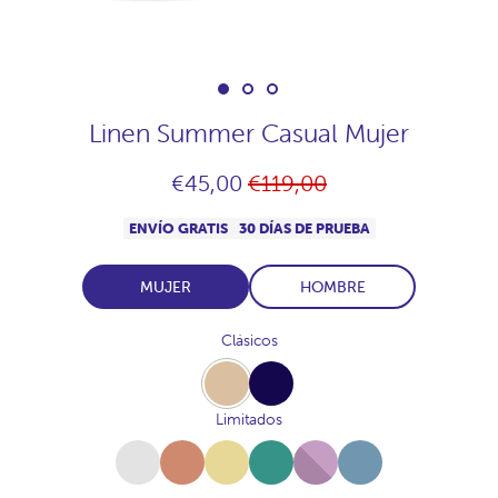
Linen Summer Casual Mujer
Precio
€45,00
€119,00
habitual
ENVÍO GRATIS
30 DÍAS DE PRUEBA
MUJER
HOMBRE
Clásicos
Beige
Navy
Limitados
White
Terracota
Amarillo-
Salvia
Malva
Denim
Toscana