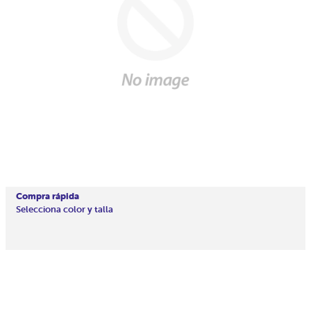
Compra rápida
Selecciona color y talla
Precio
En
habitual
oferta