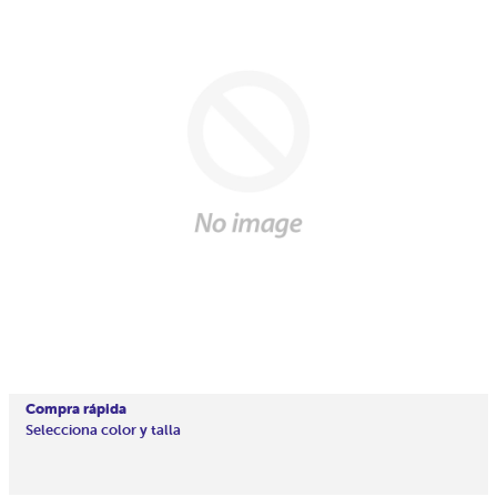
Compra rápida
Selecciona color y talla
Precio
En
habitual
oferta