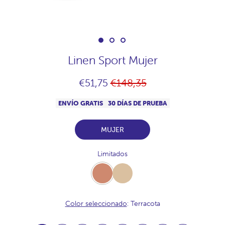
Linen Sport Mujer
Precio
€51,75
€148,35
habitual
ENVÍO GRATIS
30 DÍAS DE PRUEBA
MUJER
Limitados
Terracota
Beige
Color seleccionado
: Terracota