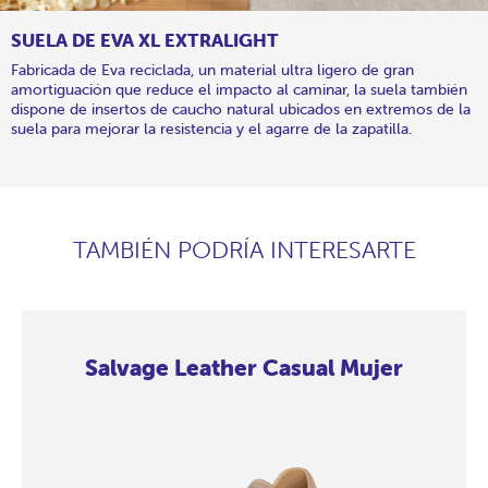
SUELA DE EVA XL EXTRALIGHT
Fabricada de Eva reciclada, un material ultra ligero de gran
amortiguación que reduce el impacto al caminar, la suela también
dispone de insertos de caucho natural ubicados en extremos de la
suela para mejorar la resistencia y el agarre de la zapatilla.
TAMBIÉN PODRÍA INTERESARTE
Salvage Leather Casual Mujer
Salvage
Salvage
Salvage
Salvage
Salvage
Salvage
Salvage
Salvage
Leather
Leather
Leather
Leather
Leather
Leather
Leather
Leather
Casual
Casual
Casual
Casual
Casual
Casual
Casual
Casual
Mujer
Mujer
Mujer
Mujer
Mujer
Mujer
Mujer
Mujer