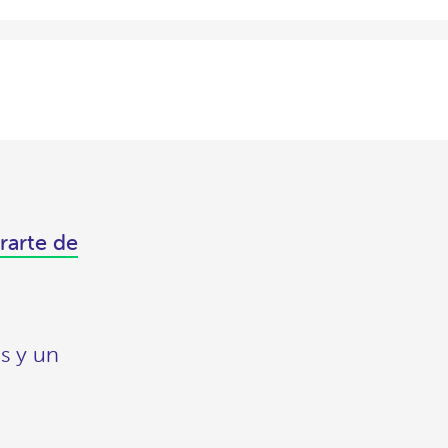
rarte de
s y un