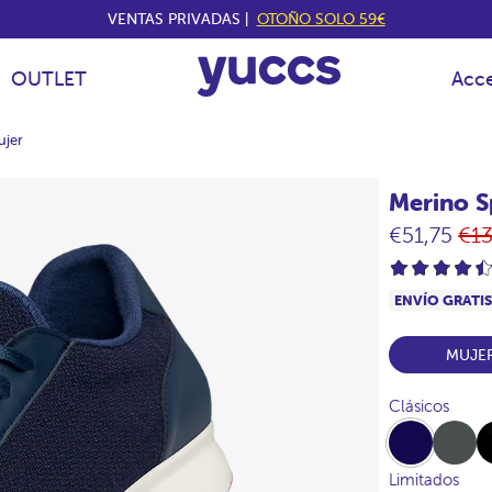
VENTAS PRIVADAS |
OTOÑO SOLO 59€
OUTLET
Acce
ujer
Merino S
Pre
€51,75
€1
hab
ENVÍO GRATI
MUJE
Clásicos
Navy
Khaki
Bla
Limitados