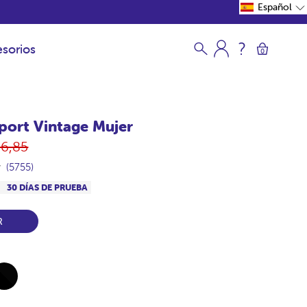
Español
sorios
0
port Vintage Mujer
cio
36,85
itual
(5755)
S
30 DÍAS DE PRUEBA
R
ck