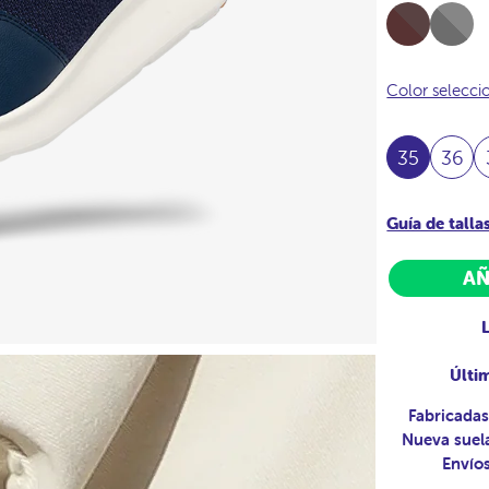
Full-
Full-
Chocolate
Acero
Color selecc
35
36
Guía de talla
AÑ
Últi
Fabricadas
Nueva suela
Envíos