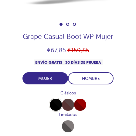
Grape Casual Boot WP Mujer
Precio
€67,85
€159,85
habitual
ENVÍO GRATIS
30 DÍAS DE PRUEBA
MUJER
HOMBRE
Clásicos
Full-
Full-
Full-
Black
Chocolate
Burdeos
Limitados
Full-
Marengo