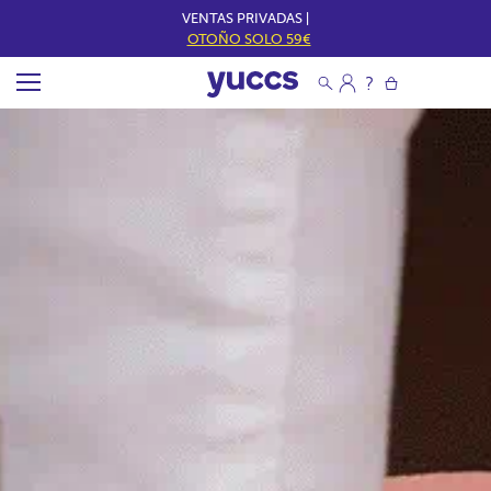
VENTAS PRIVADAS |
OTOÑO SOLO 59€
Y
U
C
C
S
E
S
P
A
Ñ
A