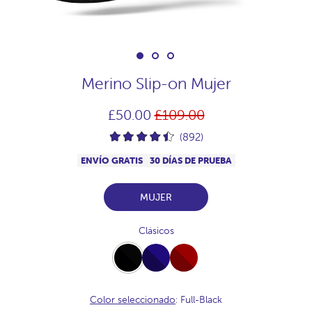
Merino Slip-on Mujer
Precio
£50.00
£109.00
habitual
(892)
ENVÍO GRATIS
30 DÍAS DE PRUEBA
MUJER
Clásicos
Full-
Full-
Full-
Black
Navy
Burdeos
Color seleccionado
: Full-Black