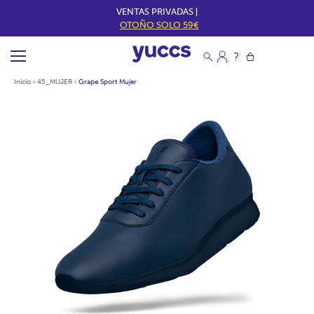
VENTAS PRIVADAS |
OTOÑO SOLO 59€
Inicio
›
45_MUJER
›
Grape Sport Mujer