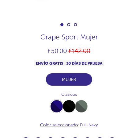
Grape Sport Mujer
Precio
£50.00
£142.00
habitual
ENVÍO GRATIS
30 DÍAS DE PRUEBA
MUJER
Clásicos
Full-
Full-
Full-
Navy
Black
Khaki
Color seleccionado
: Full-Navy