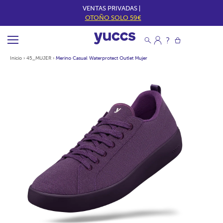
VENTAS PRIVADAS |
OTOÑO SOLO 59€
Inicio
›
45_MUJER
›
Merino Casual Waterprotect Outlet Mujer