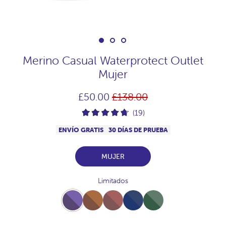
Merino Casual Waterprotect Outlet
Mujer
Precio
£50.00
£138.00
habitual
(19)
ENVÍO GRATIS
30 DÍAS DE PRUEBA
MUJER
Limitados
Full-
Full-
Full-
Full-
Full-
Plum
Vison
Praline
NavyJaspeado
Bosque