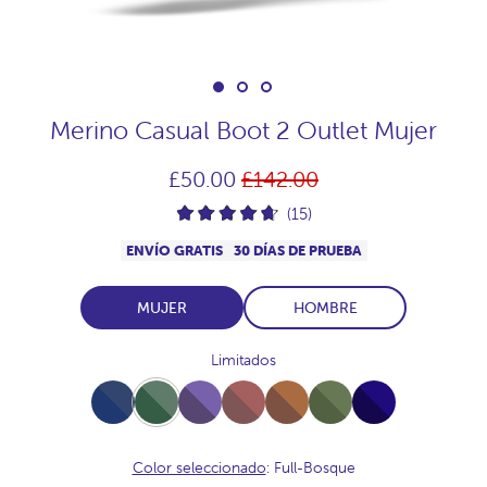
Merino Casual Boot 2 Outlet Mujer
Precio
£50.00
£142.00
habitual
(15)
ENVÍO GRATIS
30 DÍAS DE PRUEBA
MUJER
HOMBRE
Limitados
Full-
Full-
Full-
Full-
Full-
Full-
Full-
NavyJaspeado
Bosque
Plum
Praline
Vison
Musgo
Navy
Color seleccionado
: Full-Bosque