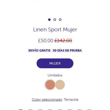
Linen Sport Mujer
Precio
£50.00
£142.00
habitual
ENVÍO GRATIS
30 DÍAS DE PRUEBA
MUJER
Limitados
Terracota
Beige
Color seleccionado
: Terracota