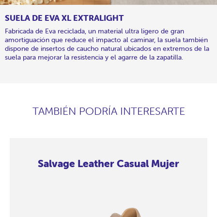
SUELA DE EVA XL EXTRALIGHT
Fabricada de Eva reciclada, un material ultra ligero de gran
amortiguación que reduce el impacto al caminar, la suela también
dispone de insertos de caucho natural ubicados en extremos de la
suela para mejorar la resistencia y el agarre de la zapatilla.
TAMBIÉN PODRÍA INTERESARTE
Salvage Leather Casual Mujer
Salvage
Salvage
Salvage
Salvage
Salvage
Salvage
Salvage
Salvage
Leather
Leather
Leather
Leather
Leather
Leather
Leather
Leather
Casual
Casual
Casual
Casual
Casual
Casual
Casual
Casual
Mujer
Mujer
Mujer
Mujer
Mujer
Mujer
Mujer
Mujer