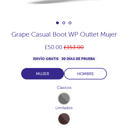
Grape Casual Boot WP Outlet Mujer
Precio
£50.00
£153.00
habitual
ENVÍO GRATIS
30 DÍAS DE PRUEBA
MUJER
HOMBRE
Clásicos
Full-
Acero
Limitados
Full-
Cocoa