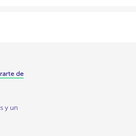
rarte de
s y un