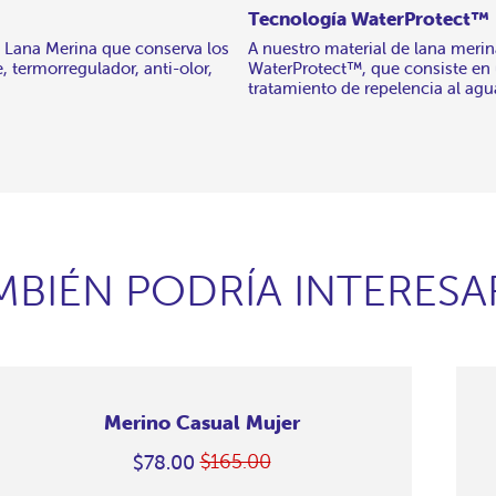
Tecnología WaterProtect™
 Lana Merina que conserva los
A nuestro material de lana meri
, termorregulador, anti-olor,
WaterProtect™, que consiste e
tratamiento de repelencia al agu
MBIÉN PODRÍA INTERESA
Merino Casual Mujer
$165.00
$78.00
Precio
En
habitual
oferta
erino
erino
erino
erino
erino
erino
erino
erino
erino
erino
erino
erino
erino
erino
Grape
Grape
Grape
Grape
Grape
Grape
Grape
Grape
Grape
Grape
Grape
Grape
Grape