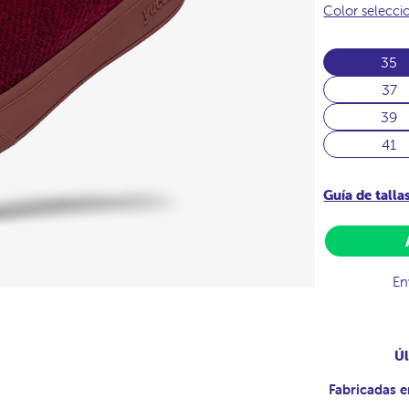
Color selecc
35
37
39
41
Guía de talla
En
Úl
Fabricadas e