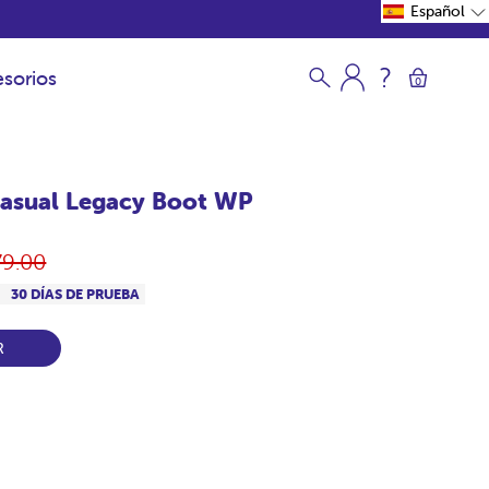
Español
sorios
0
asual Legacy Boot WP
ecio
79.00
itual
S
30 DÍAS DE PRUEBA
R