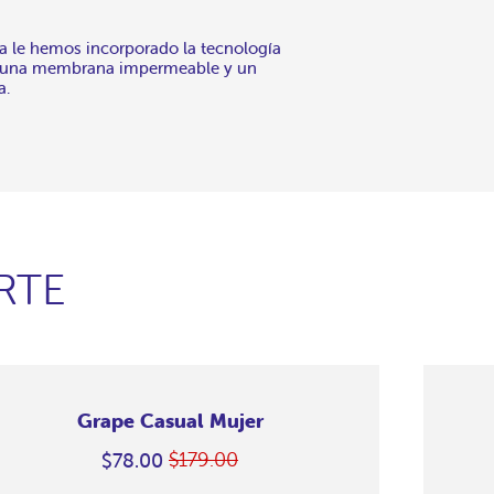
na le hemos incorporado la tecnología
n una membrana impermeable y un
a.
RTE
Grape Casual Mujer
$179.00
$78.00
Precio
En
habitual
oferta
Merino
Merino
Merino
Merino
Merino
Merino
Merino
Merino
Merino