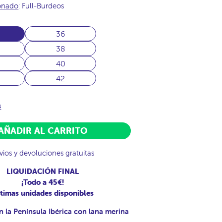
ionado
: Full-Burdeos
36
38
40
42
s
AÑADIR AL CARRITO
vios y devoluciones gratuitas
LIQUIDACIÓN FINAL
¡Todo a 45€!
timas unidades disponibles
n la Península Ibérica con lana merina