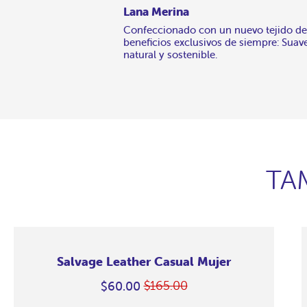
Lana Merina
Confeccionado con un nuevo tejido de
beneficios exclusivos de siempre: Suave
natural y sostenible.
TA
Salvage Leather Casual Mujer
$165.00
$60.00
Precio
En
habitual
oferta
Salvage
Salvage
Salvage
Salvage
Salvage
Salvage
Salvage
Salvage
M
M
M
M
M
M
M
M
M
M
M
M
M
M