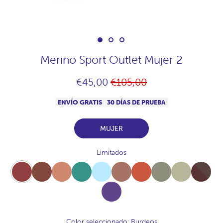
Merino Sport Outlet Mujer 2
Precio
€45,00
€105,00
habitual
ENVÍO GRATIS
30 DÍAS DE PRUEBA
MUJER
Limitados
Burdeos
Avellana
Terracota
Salvia
Lluvia
Trufa
Multicolor
Topo
Oro
Full-
Chocolate
Uva
Color seleccionado
: Burdeos