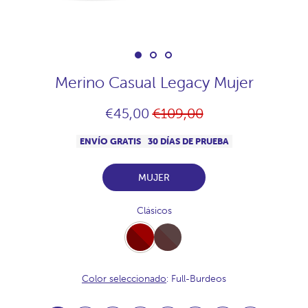
Merino Casual Legacy Mujer
Precio
€45,00
€109,00
habitual
ENVÍO GRATIS
30 DÍAS DE PRUEBA
MUJER
Clásicos
Full-
Full-
Burdeos
Chocolate
Color seleccionado
: Full-Burdeos