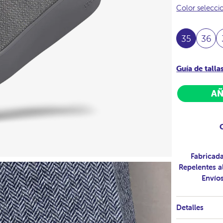
Color selecc
35
36
Guía de talla
AÑ
Fabricad
Repelentes a
Envíos
Detalles