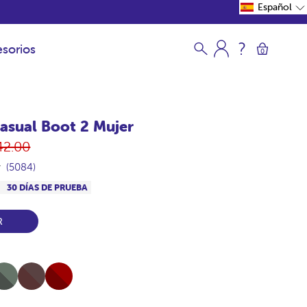
Español
sorios
0
asual Boot 2 Mujer
ecio
42.00
itual
(5084)
S
30 DÍAS DE PRUEBA
R
l-
Full-
Full-
ki
Chocolate
Burdeos