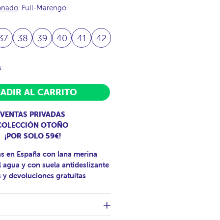
ionado
: Full-Marengo
37
38
39
40
41
42
s
ADIR AL CARRITO
VENTAS PRIVADAS
COLECCIÓN OTOÑO
¡POR SOLO 59€!
as en España con lana merina
l agua y con suela antideslizante
 y devoluciones gratuitas