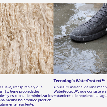
Tecnología WaterProtect™
 suave, transpirable y que
A nuestro material de lana meri
demás, tiene propiedades
WaterProtect™, que consiste e
ibles) y es capaz de minimizar los
tratamiento de repelencia al agu
 lana merina no produce picor en
cularmente resistente.