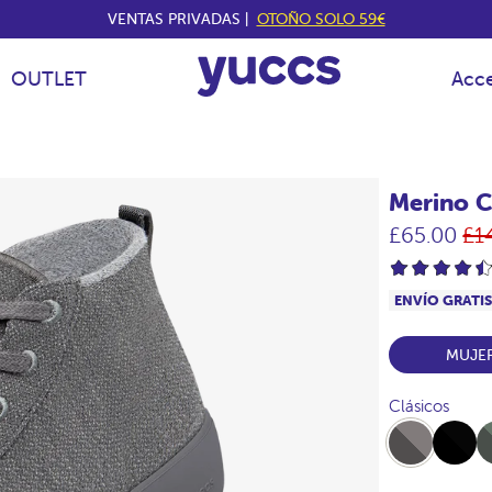
VENTAS PRIVADAS |
OTOÑO SOLO 59€
OUTLET
Acce
Merino C
Pr
£65.00
£1
hab
ENVÍO GRATI
MUJE
Clásicos
Full-
Full-
Ful
Marengo
Black
Kha