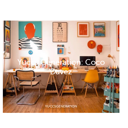
Yuccs Generation: Coco
Dávez
YUCCSGENERATION