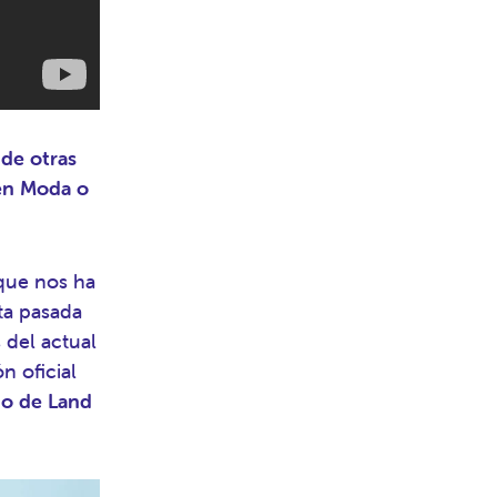
de otras
 en Moda o
 que nos ha
ta pasada
 del actual
n oficial
no de Land