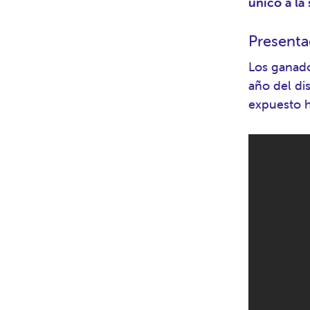
único a la
Presenta
Los ganado
año del di
expuesto h