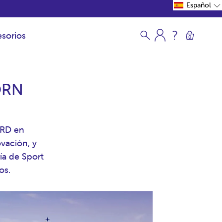
Español
sorios
0
BORN
ARD en
vación, y
ía de Sport
dos.