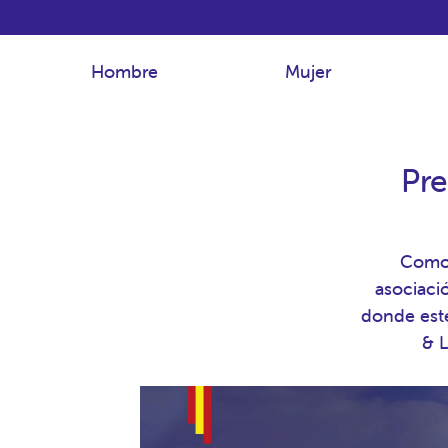
Hombre
Mujer
Pre
Como 
asociaci
donde este
& L