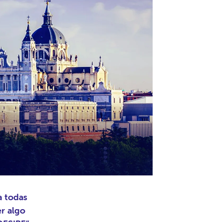
a todas
r algo