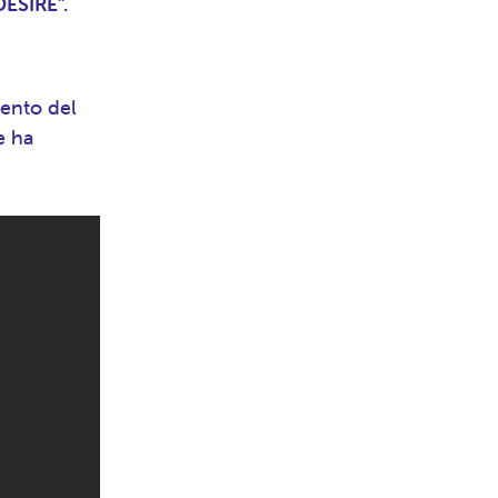
DESIRE”.
vento del
e ha