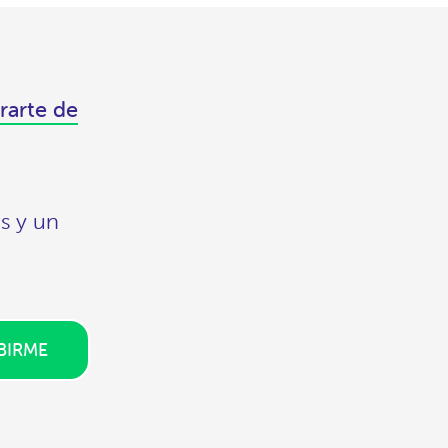
rarte de
s y un
BIRME