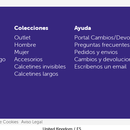
Colecciones
Ayuda
Outlet
Portal Cambios/Devo
Hombre
Preguntas frecuentes
Mujer
Pedidos y envios
go
Accesorios
Cambios y devolucio
Calcetines invisibles
Escríbenos un email
Calcetines largos
de Cookies
Aviso Legal
Select Your Region:
United Kingdom / ES