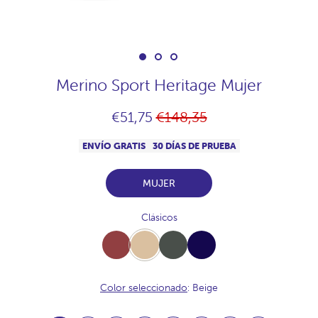
Merino Sport Heritage Mujer
Precio
€51,75
€148,35
habitual
ENVÍO GRATIS
30 DÍAS DE PRUEBA
MUJER
Clásicos
Burdeos
Beige
Khaki
Navy
Color seleccionado
: Beige