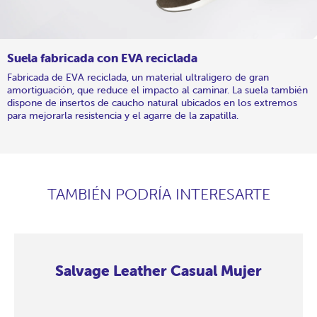
Suela fabricada con EVA reciclada
Fabricada de EVA reciclada, un material ultraligero de gran
amortiguación, que reduce el impacto al caminar. La suela también
dispone de insertos de caucho natural ubicados en los extremos
para mejorarla resistencia y el agarre de la zapatilla.
TAMBIÉN PODRÍA INTERESARTE
Salvage Leather Casual Mujer
Salvage
Salvage
Salvage
Salvage
Salvage
Salvage
Salvage
Salvage
Leather
Leather
Leather
Leather
Leather
Leather
Leather
Leather
Casual
Casual
Casual
Casual
Casual
Casual
Casual
Casual